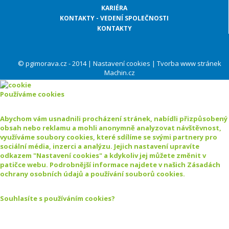
KARIÉRA
KONTAKTY - VEDENÍ SPOLEČNOSTI
KONTAKTY
© pgimorava.cz - 2014 |
Nastavení cookies
|
Tvorba www stránek
Machin.cz
Používáme cookies
Abychom vám usnadnili procházení stránek, nabídli přizpůsobený
obsah nebo reklamu a mohli anonymně analyzovat návštěvnost,
využíváme soubory cookies, které sdílíme se svými partnery pro
sociální média, inzerci a analýzu. Jejich nastavení upravíte
odkazem "Nastavení cookies" a kdykoliv jej můžete změnit v
patičce webu. Podrobnější informace najdete v našich Zásadách
ochrany osobních údajů a používání souborů cookies.
Souhlasíte s používáním cookies?