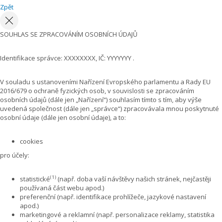
Zpět
SOUHLAS SE ZPRACOVÁNÍM OSOBNÍCH ÚDAJŮ
Identifikace správce: XXXXXXXX, IČ: YYYYYYY .
V souladu s ustanoveními Nařízení Evropského parlamentu a Rady EU
2016/679 o ochraně fyzických osob, v souvislosti se zpracováním
osobních údajů (dále jen „Nařízení“) souhlasím tímto s tím, aby výše
uvedená společnost (dále jen „správce“) zpracovávala mnou poskytnuté
osobní údaje (dále jen osobní údaje), a to:
cookies
pro účely:
(1)
statistické
(např. doba vaší návštěvy našich stránek, nejčastěji
používaná část webu apod.)
preferenční (např. identifikace prohlížeče, jazykové nastavení
apod.)
marketingové a reklamní (např. personalizace reklamy, statistika