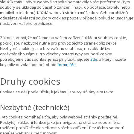
slouží k tomu, aby si webová stránka pamatovala vaše preference. Tyto
soubory se ukládají do vašeho zařízení (např. do počítače, tabletu nebo
mobilního telefonu). Každá webová stránka může do vašeho prohlížeče
odesílat své vlastní soubory cookies pouze v případě, pokud to umožňuje
nastavení vašeho prohlížeče.
Zákon stanoví, že můžeme na vašem zařízení ukládat soubory cookie,
pokud jsou nezbytně nutné pro provoz těchto stránek (viz sekce
Nezbytné cookies), a to bez vašeho souhlasu, na základě tzv.
oprávněného zájmu. Pro všechny ostatní typy souborů cookie
potřebujeme váš souhlas, jehož plný text najdete
zde
, a který můžete
kdykoliv odvolat pomocí tohoto
formuláře
.
Druhy cookies
Cookies se dělí podle účelu, k jakému jsou využívány a ta takto:
Nezbytné (technické)
Tyto cookies pomáhají s tím, aby byly webové stránky použitelné.
Poskytují základní funkce jako je navigace na stránce nebo změna
rozlišení prohlížeče dle velikosti vašeho zařízení. Bez těchto souborů
nemůže web správně fungovat.