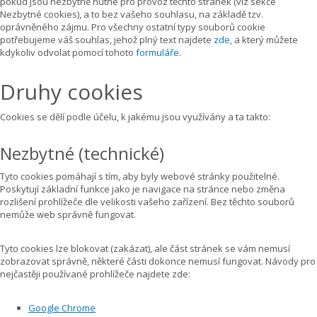
pokud jsou nezbytně nutné pro provoz těchto stránek (viz sekce
Nezbytné cookies), a to bez vašeho souhlasu, na základě tzv.
oprávněného zájmu. Pro všechny ostatní typy souborů cookie
potřebujeme váš souhlas, jehož plný text najdete
zde
, a který můžete
kdykoliv odvolat pomocí tohoto
formuláře
.
Druhy cookies
Cookies se dělí podle účelu, k jakému jsou využívány a ta takto:
Nezbytné (technické)
Tyto cookies pomáhají s tím, aby byly webové stránky použitelné.
Poskytují základní funkce jako je navigace na stránce nebo změna
rozlišení prohlížeče dle velikosti vašeho zařízení. Bez těchto souborů
nemůže web správně fungovat.
Tyto cookies lze blokovat (zakázat), ale část stránek se vám nemusí
zobrazovat správně, některé části dokonce nemusí fungovat. Návody pro
nejčastěji používané prohlížeče najdete zde:
Google Chrome