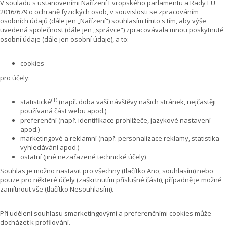
V souladu s ustanoveními Nařízení Evropského parlamentu a Rady EU
2016/679 o ochraně fyzických osob, v souvislosti se zpracováním
osobních údajů (dále jen „Nařízení“) souhlasím tímto s tím, aby výše
uvedená společnost (dále jen „správce“) zpracovávala mnou poskytnuté
osobní údaje (dále jen osobní údaje), a to:
cookies
pro účely:
(1)
statistické
(např. doba vaší návštěvy našich stránek, nejčastěji
používaná část webu apod.)
preferenční (např. identifikace prohlížeče, jazykové nastavení
apod.)
marketingové a reklamní (např. personalizace reklamy, statistika
vyhledávání apod.)
ostatní (jiné nezařazené technické účely)
Souhlas je možno nastavit pro všechny (tlačítko Ano, souhlasím) nebo
pouze pro některé účely (zaškrtnutím příslušné části), případně je možné
zamítnout vše (tlačítko Nesouhlasím).
Při udělení souhlasu smarketingovými a preferenčními cookies může
docházet k profilování.