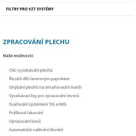
FILTRY PRO VZT SYSTÉMY
ZPRACOVÁNÍ PLECHU
Naše možnosti:
CNC-vysekávání plechů
Řezání dílů laserovým paprskem
Ohýbání plechů na ohraňovacích lisech
Vysekávací lisy pro zpracování otvorů
Svařování systémem TIG a MIG
Práškové lakování
Opracování kovů
Automatické nalévání těsnění