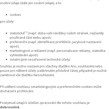
osobní údaje (dále jen osobní údaje), a to:
cookies
pro účely:
(1)
statistické
(např. doba vaší návštěvy našich stránek, nejčastěji
používaná část webu apod.)
preferenční (např. identifikace prohlížeče, jazykové nastavení
apod.)
marketingové a reklamní (např. personalizace reklamy, statistika
vyhledávání apod.)
ostatní (jiné nezařazené technické účely)
Souhlas je možno nastavit pro všechny (tlačítko Ano, souhlasím) nebo
pouze pro některé účely (zaškrtnutím příslušné části), případně je možné
zamítnout vše (tlačítko Nesouhlasím).
Při udělení souhlasu smarketingovými a preferenčními cookies může
docházet k profilování.
Poskytnutí údajů k účelům zpracování dle tohoto souhlasu je
dobrovolné.