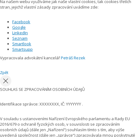
Na našem webu využíváme jak naše vlastní cookies, tak cookies třetích
stran, jejichž vlastní zásady zpracování uvádíme zde:
Facebook
Google
LinkedIn
Seznam
Smartlook
Smartsupp
Vypracovala advokátní kancelář
Petráš Rezek
Zpět
SOUHLAS SE ZPRACOVÁNÍM OSOBNÍCH ÚDAJŮ
Identifikace správce: XXXXXXXX, IČ: YYYYYYY .
V souladu s ustanoveními Nařízení Evropského parlamentu a Rady EU
2016/679 o ochraně fyzických osob, v souvislosti se zpracováním
osobních údajů (dále jen „Nařízení“) souhlasím tímto s tím, aby výše
uvedená společnost (dále jen „správce“) zpracovávala mnou poskytnuté