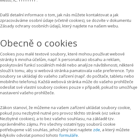
Další detailní informace o tom, jak nás můžete kontaktovat a jak
zpracováváme osobní údaje (včetně cookies), se dozvíte v dokumentu
Zásady ochrany osobních údajů, který najdete na našem webu.
Obecně o cookies
Cookies jsou malé textové soubory, které mohou používat webové
stránky k mnoha účelům, např. k personalizaci obsahu a reklam,
poskytování funkcí sociálních médií nebo analýze návštěvnosti, některé
slouží k tomu, aby si webová stránka pamatovala vaše preference. Tyto
soubory se ukládají do vašeho zařízení (např. do počítače, tabletu nebo
mobilního telefonu). Každá webová stránka může do vašeho prohlížeče
odesílat své vlastní soubory cookies pouze v případě, pokud to umožňuje
nastavení vašeho prohlížeče.
Zákon stanoví, že můžeme na vašem zařízení ukládat soubory cookie,
pokud jsou nezbytně nutné pro provoz těchto stránek (viz sekce
Nezbytné cookies), a to bez vašeho souhlasu, na základě tzv.
oprávněného zájmu. Pro všechny ostatní typy souborů cookie
potřebujeme váš souhlas, jehož plný text najdete
zde
, a který můžete
kdykoliv odvolat pomocí tohoto
formuláře
.