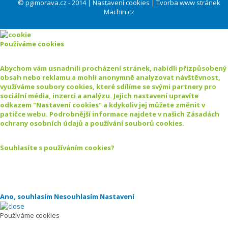
© pgimorava.cz - 2014 |
Nastavení cookies
|
Tvorba www stránek
Machin.cz
Používáme cookies
Abychom vám usnadnili procházení stránek, nabídli přizpůsobený
obsah nebo reklamu a mohli anonymně analyzovat návštěvnost,
využíváme soubory cookies, které sdílíme se svými partnery pro
sociální média, inzerci a analýzu. Jejich nastavení upravíte
odkazem "Nastavení cookies" a kdykoliv jej můžete změnit v
patičce webu. Podrobnější informace najdete v našich Zásadách
ochrany osobních údajů a používání souborů cookies.
Souhlasíte s používáním cookies?
Ano, souhlasím
Nesouhlasím
Nastavení
Používáme cookies