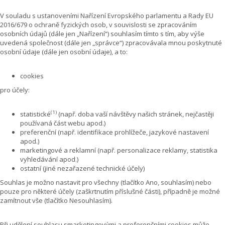
V souladu s ustanoveními Nařízení Evropského parlamentu a Rady EU
2016/679 o ochraně fyzických osob, v souvislosti se zpracováním
osobních údajů (dále jen „Nařízení“) souhlasím tímto s tím, aby výše
uvedená společnost (dále jen „správce“) zpracovávala mnou poskytnuté
osobní údaje (dále jen osobní údaje), a to:
cookies
pro účely:
(1)
statistické
(např. doba vaší návštěvy našich stránek, nejčastěji
používaná část webu apod.)
preferenční (např. identifikace prohlížeče, jazykové nastavení
apod.)
marketingové a reklamní (např. personalizace reklamy, statistika
vyhledávání apod.)
ostatní (jiné nezařazené technické účely)
Souhlas je možno nastavit pro všechny (tlačítko Ano, souhlasím) nebo
pouze pro některé účely (zaškrtnutím příslušné části), případně je možné
zamítnout vše (tlačítko Nesouhlasím).
Při udělení souhlasu smarketingovými a preferenčními cookies může