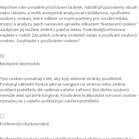
Abychom vám usnadnili procházení stránek, nabídli přizpůsobený obsah
nebo reklamu a mohli anonymně analyzovat návštěvnost, využíváme
soubory cookies, které sdílíme se svými partnery pro sociální média,
inzerci a analýzu. Jejich nastavení upravíte odkazem "Nastavení cookies"
a kdykoliv jej můžete změnit v patičce webu. Podrobnější informace
najdete v našich Zásadách ochrany osobních údajů a používání souborů
cookies. Souhlasíte s používáním cookies?
Nezbytné (technické)
Tyto cookies pomáhají s tím, aby byly webové stránky použitelné.
Poskytují základní funkce jako je navigace na stránce nebo změna
rozlišení prohlížeče dle velikosti vašeho zařízení. Bez těchto souborů
nemůže web správně fungovat. Používáme krátkodobé (session cookie) –
vymažou se z vašeho počítače po zavření prohlížeče.
Preferenční (funkcionální)
Preferenční soubory cookie umožňují webové stránce zapamatovat si