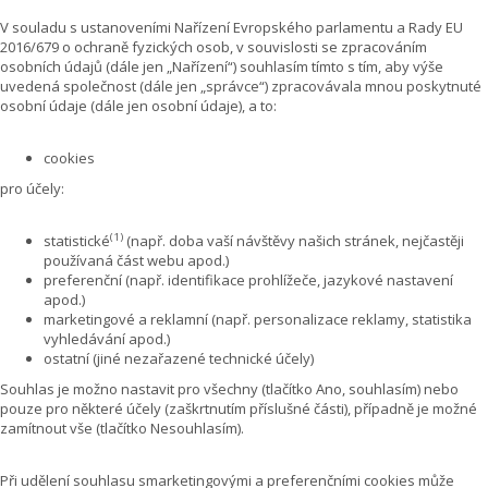
V souladu s ustanoveními Nařízení Evropského parlamentu a Rady EU
2016/679 o ochraně fyzických osob, v souvislosti se zpracováním
osobních údajů (dále jen „Nařízení“) souhlasím tímto s tím, aby výše
uvedená společnost (dále jen „správce“) zpracovávala mnou poskytnuté
osobní údaje (dále jen osobní údaje), a to:
cookies
pro účely:
(1)
statistické
(např. doba vaší návštěvy našich stránek, nejčastěji
používaná část webu apod.)
preferenční (např. identifikace prohlížeče, jazykové nastavení
apod.)
marketingové a reklamní (např. personalizace reklamy, statistika
vyhledávání apod.)
ostatní (jiné nezařazené technické účely)
Souhlas je možno nastavit pro všechny (tlačítko Ano, souhlasím) nebo
pouze pro některé účely (zaškrtnutím příslušné části), případně je možné
zamítnout vše (tlačítko Nesouhlasím).
Při udělení souhlasu smarketingovými a preferenčními cookies může