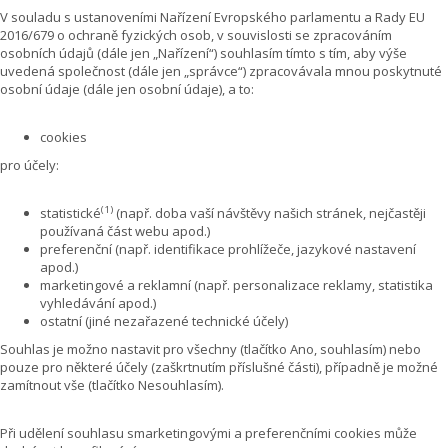
V souladu s ustanoveními Nařízení Evropského parlamentu a Rady EU
2016/679 o ochraně fyzických osob, v souvislosti se zpracováním
osobních údajů (dále jen „Nařízení“) souhlasím tímto s tím, aby výše
uvedená společnost (dále jen „správce“) zpracovávala mnou poskytnuté
osobní údaje (dále jen osobní údaje), a to:
cookies
pro účely:
(1)
statistické
(např. doba vaší návštěvy našich stránek, nejčastěji
používaná část webu apod.)
preferenční (např. identifikace prohlížeče, jazykové nastavení
apod.)
marketingové a reklamní (např. personalizace reklamy, statistika
vyhledávání apod.)
ostatní (jiné nezařazené technické účely)
Souhlas je možno nastavit pro všechny (tlačítko Ano, souhlasím) nebo
pouze pro některé účely (zaškrtnutím příslušné části), případně je možné
zamítnout vše (tlačítko Nesouhlasím).
Při udělení souhlasu smarketingovými a preferenčními cookies může