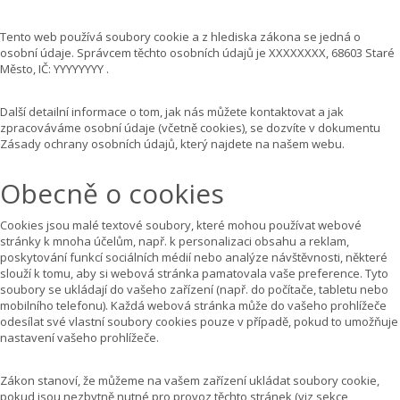
Tento web používá soubory cookie a z hlediska zákona se jedná o
osobní údaje. Správcem těchto osobních údajů je XXXXXXXX, 68603 Staré
Město, IČ: YYYYYYYY .
Další detailní informace o tom, jak nás můžete kontaktovat a jak
zpracováváme osobní údaje (včetně cookies), se dozvíte v dokumentu
Zásady ochrany osobních údajů, který najdete na našem webu.
Obecně o cookies
Cookies jsou malé textové soubory, které mohou používat webové
stránky k mnoha účelům, např. k personalizaci obsahu a reklam,
poskytování funkcí sociálních médií nebo analýze návštěvnosti, některé
slouží k tomu, aby si webová stránka pamatovala vaše preference. Tyto
soubory se ukládají do vašeho zařízení (např. do počítače, tabletu nebo
mobilního telefonu). Každá webová stránka může do vašeho prohlížeče
odesílat své vlastní soubory cookies pouze v případě, pokud to umožňuje
nastavení vašeho prohlížeče.
Zákon stanoví, že můžeme na vašem zařízení ukládat soubory cookie,
pokud jsou nezbytně nutné pro provoz těchto stránek (viz sekce