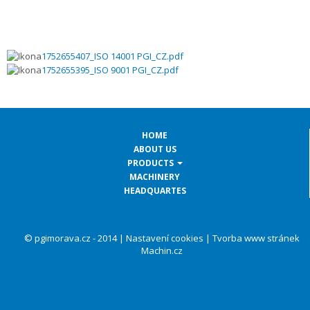
1752655407_ISO 14001 PGI_CZ.pdf
1752655395_ISO 9001 PGI_CZ.pdf
HOME
ABOUT US
PRODUCTS
MACHINERY
HEADQUARTES
© pgimorava.cz - 2014 |
Nastavení cookies
|
Tvorba www stránek
Machin.cz